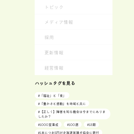
トピック
メディア情報
採用
更新情報
経営情報
ハッシュタグを見る
#
「福祉」と「食」
#
『豊かさと感動』を地域と共に
#
【正しく】障害を知る機会は今までにありま
したか？
#
1000室達成
#
100選
#
13期
#
1本につき5円が北海道盲導犬協会に寄付