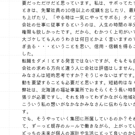
要だっただけだと思っています。私は、サボってた
ときは、先輩社員の10倍以上の成績を出したり、
ち上げたり、「やる時は一気にやってサボる」タイプ
会社の仕事に従事するというのは、人生の時間の半
権限も欲しかったです。だから、むかつく上司がい
大ゴケしても人のうわさは何日とかよく言いますの
ぎ去る・・・ということを思い、信用・信頼を得る
した。
転職をダメ！とする発言ではないですが、そもそも
会社の求める方向と違う人に会社は評価はしません
みなさんは短的思考ですか？そうじゃないはずです
動を要望することも必要だと思います。短絡的はな
弊社は、北海道の福祉事業所でおそらくそう長い時間
張りが必要ですし、それを持ってわずかながら地域
こういう私の想いがなかなかみなさんに伝わらない
す。
でも、そうやっていく集団に所属しているのか？そ
て、ずーっと既存のルールで働きながら、上がって
どっちの未来が個人の家計や生活にとって良いのか