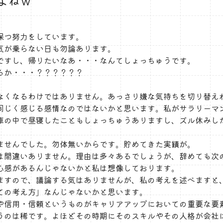
よねｗ
保つ努力をしています。
気が乗らない日も勿論あります。
ですし、帰りたいなあ・・・なんてしょっちゅうです。
るか・・・？？？？？？
なくなるわけではありません。あっさり嫌な気持ちを切り替え
同じく感じる感情なのではないかと思います。私がサラリーマ
車の中で昼寝したこともしょっちゅうありますし、ズル休みし
ませんでした。勿体無いからです。貯めてきた実績が。
は間違いありません。理由は多々あるでしょうが、辞めても次
心感があるんじゃないかと私は想像しております。
ますので、議論する気はありませんが、私の考えを述べますと
ての考え方」なんじゃないかと思います。
や信用・信頼というものがキャリアアップにおいての重要な要
うのは稀です。よほどその時期にそのスキルやその人格が会社