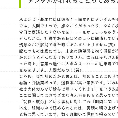
メンタルが折れることってある
私はいつも基本的には明るく・前向きにメンタルを
でも、人間ですので、嫌なことがあったり、なんか
今日は商談したくないなあ・・・とかしょっちゅう
そんな時に、社長である私はどのように解消してい
残念ながら解消できた時はあんまりありません(笑)
腹たつものは腹たつし、未来に絶望感を抱く感情が
かというとそんなわけありません。これはみなさん
った時も、営業の途中に大きなスーパーの駐車場で
ともあります。人間だもの！(笑)
じゃあ、会社辞めたかと言えば、辞めることはあり
看護・介護業界って、退職率が高い業界です。これ
社は大体おんなじ給与で雇ってくれます。という安
ここに関してはさまざまな考え方があると思ってい
「就職・就労」という事柄に対しての「期間に関し
本来、組織の中で認められるには、実績の積み上げ
と私は思っています。数ヶ月働いて信用を得るとい