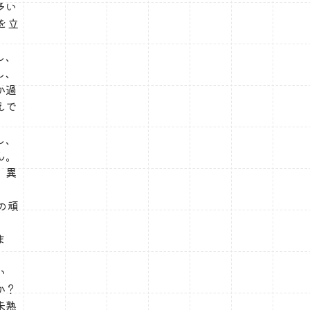
多い
を立
し、
し、
か過
えで
し、
ん。
、異
の頑
ま
い
か？
未熟