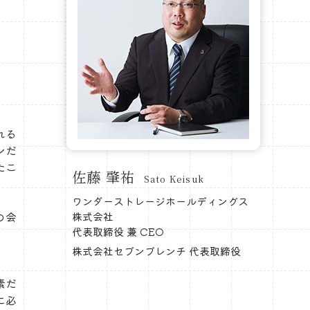
れる
ンだ
たこ
佐藤 肇祐
Sato Keisuk
ワンダーストレージホールディングス
の会
株式会社
代表取締役 兼 CEO
、
株式会社セブンブレンチ 代表取締役
素だ
に必