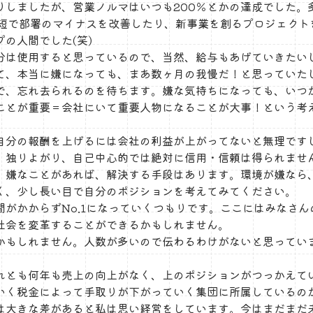
りしましたが、営業ノルマはいつも200％とかの達成でした。
最短で部署のマイナスを改善したり、新事業を創るプロジェクト
の人間でした(笑)
分は使用すると思っているので、当然、給与もあげていきたい
て、本当に嫌になっても、まあ数ヶ月の我慢だ！と思っていた
で、忘れ去られるのを待ちます。嫌な気持ちになっても、いつ
ことが重要＝会社にいて重要人物になることが大事！という考
自分の報酬を上げるには会社の利益が上がってないと無理です
。独りよがり、自己中心的では絶対に信用・信頼は得られませ
。嫌なことがあれば、解決する手段はあります。環境が嫌なら
く、少し長い目で自分のポジションを考えてみてください。
がかからずNo.1になっていくつもりです。ここにはみなさん
社会を変革することができるかもしれません。
かもしれません。人数が多いので伝わるわけがないと思ってい
れとも何年も売上の向上がなく、上のポジションがつっかえて
いく税金によって手取りが下がっていく集団に所属しているの
は大きな差があると私は思い経営をしています。今はまだまだ