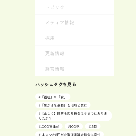
トピック
メディア情報
採用
更新情報
経営情報
ハッシュタグを見る
#
「福祉」と「食」
#
『豊かさと感動』を地域と共に
#
【正しく】障害を知る機会は今までにありま
したか？
#
1000室達成
#
100選
#
13期
#
1本につき5円が北海道盲導犬協会に寄付