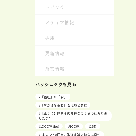
トピック
メディア情報
採用
更新情報
経営情報
ハッシュタグを見る
#
「福祉」と「食」
#
『豊かさと感動』を地域と共に
#
【正しく】障害を知る機会は今までにありま
したか？
#
1000室達成
#
100選
#
13期
#
1本につき5円が北海道盲導犬協会に寄付