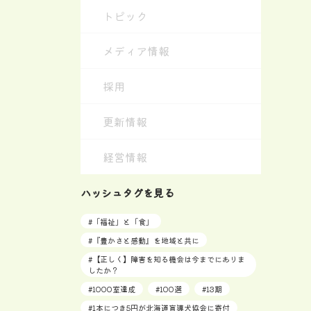
トピック
メディア情報
採用
更新情報
経営情報
ハッシュタグを見る
#
「福祉」と「食」
#
『豊かさと感動』を地域と共に
#
【正しく】障害を知る機会は今までにありま
したか？
#
1000室達成
#
100選
#
13期
#
1本につき5円が北海道盲導犬協会に寄付