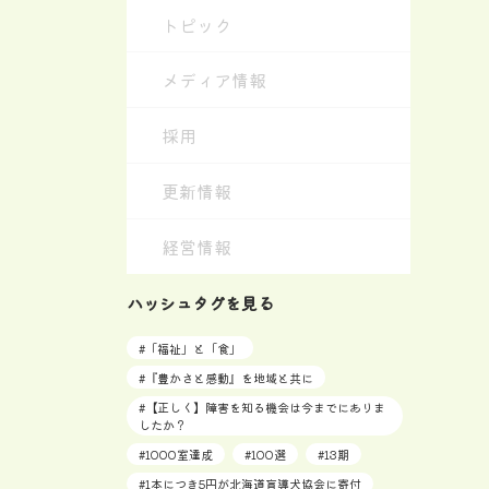
トピック
メディア情報
採用
更新情報
経営情報
ハッシュタグを見る
#
「福祉」と「食」
#
『豊かさと感動』を地域と共に
#
【正しく】障害を知る機会は今までにありま
したか？
#
1000室達成
#
100選
#
13期
#
1本につき5円が北海道盲導犬協会に寄付