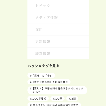
トピック
メディア情報
採用
更新情報
経営情報
ハッシュタグを見る
#
「福祉」と「食」
#
『豊かさと感動』を地域と共に
#
【正しく】障害を知る機会は今までにありま
したか？
#
1000室達成
#
100選
#
13期
#
1本につき5円が北海道盲導犬協会に寄付