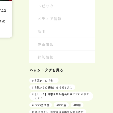
トピック
7.12
メディア情報
南の
！
採用
更新情報
経営情報
ハッシュタグを見る
#
「福祉」と「食」
#
『豊かさと感動』を地域と共に
#
【正しく】障害を知る機会は今までにありま
したか？
#
1000室達成
#
100選
#
13期
#
1本につき5円が北海道盲導犬協会に寄付