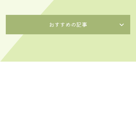
おすすめの記事
〒062-0021
北海道札幌市豊平区月寒西1条11丁目3-10