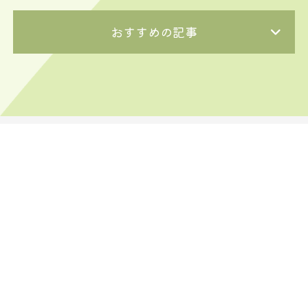
おすすめの記事
〒062-0021
北海道札幌市豊平区月寒西1条11丁目3-10
TEL 011-374-5187
FAX 011-351-2143