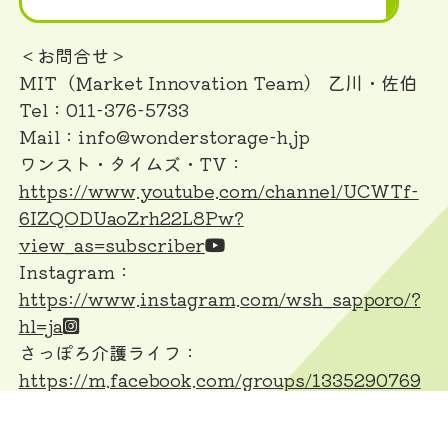
＜お問合せ＞
MIT（Ｍarket Innovation Team） 乙川・佐伯
Tel：011-376-5733
Mail：info@wonderstorage-h.jp
ワンスト・タイムズ・TV：
https://www.youtube.com/channel/UCWTf-
6IZQODUaoZrh22L8Pw?
view_as=subscriber
Instagram：
https://www.instagram.com/wsh_sapporo/?
hl=ja
さっぽろ介護ライフ：
https://m.facebook.com/groups/1335290769
848014/
【採用募集】超全力自分推薦：